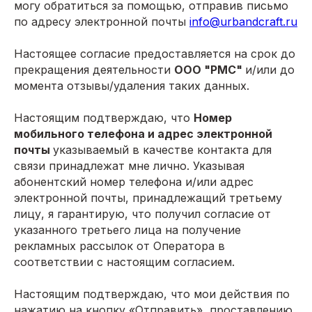
могу обратиться за помощью, отправив письмо
по адресу электронной почты
info@urbandcraft.ru
Настоящее согласие предоставляется на срок до
прекращения деятельности
ООО "РМС"
и/или до
момента отзывы/удаления таких данных.
Настоящим подтверждаю, что
Номер
мобильного телефона и адрес электронной
© 2026 URBANDCRAFT
почты
указываемый в качестве контакта для
Все материалы данного сайта являются
объектами авторского права
связи принадлежат мне лично. Указывая
абонентский номер телефона и/или адрес
Услуги:
электронной почты, принадлежащий третьему
Ремонт квартир в новостройке
лицу, я гарантирую, что получил согласие от
Ремонт квартир во вторичке
указанного третьего лица на получение
Комплектация ремонта
рекламных рассылок от Оператора в
Дизайн-проект интерьера
соответствии с настоящим согласием.
Ремонт и отделка дома
О компании:
Настоящим подтверждаю, что мои действия по
нажатию на кнопку «Отправить», проставлению
Портфолио