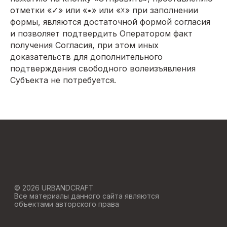
отметки «✓» или «•» или «☓» при заполнении
Акции
О компании
формы, являются достаточной формой согласия
Блог
и позволяет подтвердить Оператором факт
Отзывы
получения Согласия, при этом иных
доказательств для дополнительного
подтверждения свободного волеизъявления
Юридическая информация:
Субъекта не потребуется.
Политика обработки персональных данных
Политика использования Cookies
Согласие на обработку персональных
данных
Согласие на получение информационной рассылки
Вся правовая информация
Подпишитесь
на нас в соцсетях: