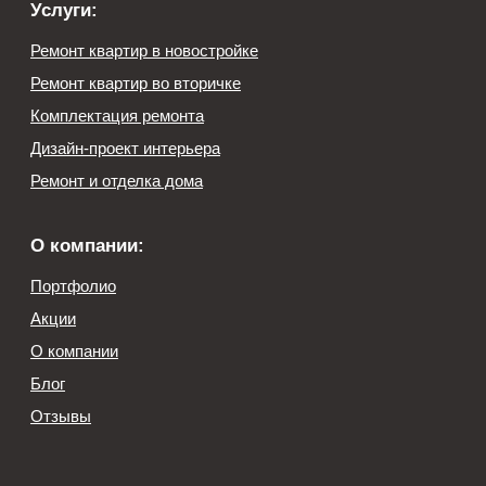
ООО «РМС», ИНН: 9725167331