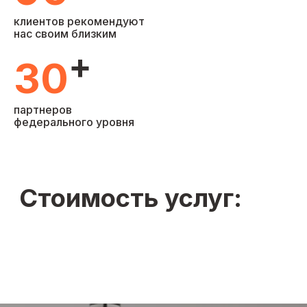
клиентов рекомендуют
нас своим близким
+
30
партнеров
+7
федерального уровня
Я согласен с
Политикой обработки персональных
данных
Я даю
согласие на обработку персональных
данных
Я даю
согласие на получение информационной
рекламной рассылки
Получить точный расчет