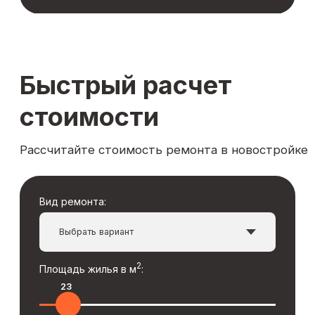
© 2026 URBANDCRAFT
Все материалы данного сайта являются
объектами авторского права
Услуги:
Ремонт квартир в новостройке
Ремонт квартир во вторичке
Комплектация ремонта
Дизайн-проект интерьера
Ремонт и отделка дома
О компании:
Портфолио
Акции
О компании
Блог