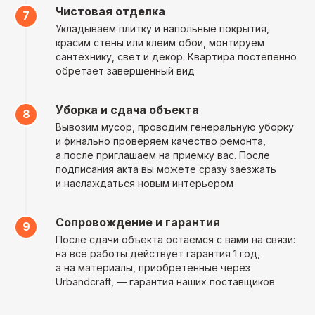
Чистовая отделка
2
Площадь жилья в м
:
23
Укладываем плитку и напольные покрытия,
красим стены или клеим обои, монтируем
0
300
сантехнику, свет и декор. Квартира постепенно
Примерная стоимость:
0
₽
обретает завершенный вид
Уборка и сдача объекта
+7
Вывозим мусор, проводим генеральную уборку
и финально проверяем качество ремонта,
а после приглашаем на приемку вас. После
Я согласен с
Политикой обработки
подписания акта вы можете сразу заезжать
персональных данных
и наслаждаться новым интерьером
Я даю
согласие на обработку персональных
данных
Я даю
согласие на получение информационной
рекламной рассылки
Сопровождение и гарантия
Получить точный расчет
После сдачи объекта остаемся с вами на связи:
на все работы действует гарантия 1 год,
а на материалы, приобретенные через
Urbandcraft, — гарантия наших поставщиков