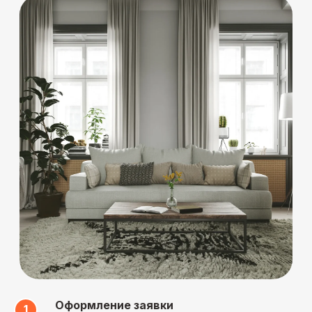
а на материалы,
нестандартных задач
приобретенные через
Urbandcraft, — гарантия
наших поставщиков
Экономия
времени и сил
Вам не придется
координировать мастеров
и постоянно проверять
качество работ. Все это
возьмут на себя прорабы
и отдел технического контроля
Оформление заявки