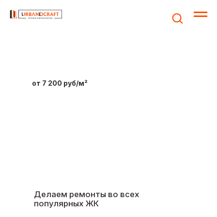
Главная /
Услуги /
Ремонт квартиры в новостройке
от 7 200 руб/м²
Ремонт
в новостройке
Возьмем на себя все заботы: от замера
до сдачи готовой квартиры. Вам останется
только подготовиться к новоселью!
Делаем ремонты во всех
популярных ЖК
Реализуем проекты любого
масштаба
Знаем планировки большинства
застройщиков