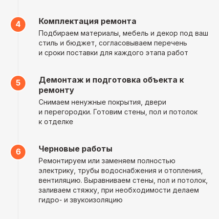
Комплектация ремонта
Подбираем материалы, мебель и декор под ваш
Гарантия результата
стиль и бюджет, согласовываем перечень
и сроки поставки для каждого этапа работ
Мы отвечаем за каждый
выполненный этап ремонта
и по вашему желанию всегда
готовы внести изменения
Демонтаж и подготовка объекта к
в проект
ремонту
Снимаем ненужные покрытия, двери
и перегородки. Готовим стены, пол и потолок
к отделке
Быстрый расчет
Черновые работы
стоимости
Ремонтируем или заменяем полностью
Рассчитайте стоимость ремонта в новостройке
электрику, трубы водоснабжения и отопления,
вентиляцию. Выравниваем стены, пол и потолок,
заливаем стяжку, при необходимости делаем
Вид ремонта:
гидро- и звукоизоляцию