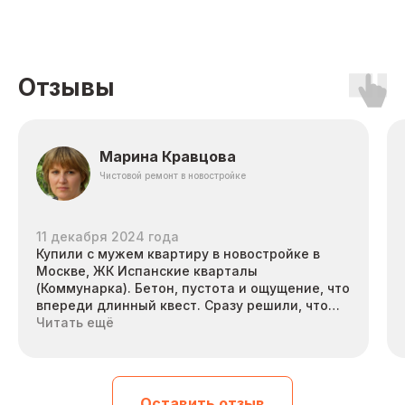
Отзывы
Марина Кравцова
Чистовой ремонт в новостройке
11 декабря 2024 года
Купили с мужем квартиру в новостройке в
Москве, ЖК Испанские кварталы
Оформление заявки
1
(Коммунарка). Бетон, пустота и ощущение, что
впереди длинный квест. Сразу решили, что
Встречаемся в офисе
самостоятельно этим заниматься не будем —
Читать ещё
Urbandcraft или вы оставляете
нужен ремонт квартиры под ключ, чтобы не
заявку, и мы договариваемся
собирать мастеров по знакомым.
о замере. Наш специалист
приезжает в удобное для вас
Связались с URBANDCRAFT, встретились,
время, бесплатно оценивает
Оставить отзыв