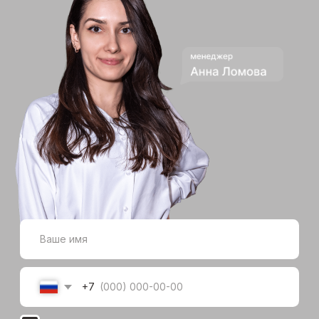
Комплектация ремонта
4
Подбираем материалы,
мебель и декор под ваш
стиль и бюджет,
согласовываем перечень
и сроки поставки для каждого
этапа работ
5
Демонтаж и подготовка
объекта к ремонту
Снимаем ненужные покрытия,
двери и перегородки. Готовим
стены, пол и потолок к отделке
Черновые работы
6
Ремонтируем или заменяем
полностью электрику, трубы
водоснабжения и отопления,
вентиляцию. Выравниваем
стены, пол и потолок, заливаем
стяжку, при необходимости
делаем гидро- и звукоизоляцию
Чистовая отделка
Укладываем плитку
7
и напольные покрытия,