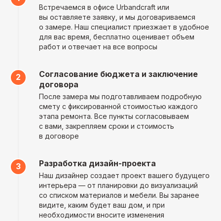
Прозрачный бюджет
Встречаемся в офисе Urbandcraft или
вы оставляете заявку, и мы договариваемся
Стоимость работ и материалов
о замере. Наш специалист приезжает в удобное
согласовывается заранее,
для вас время, бесплатно оценивает объем
никаких неожиданных расходов
работ и отвечает на все вопросы
Согласование бюджета и заключение
договора
После замера мы подготавливаем подробную
смету с фиксированной стоимостью каждого
этапа ремонта. Все пункты согласовываем
Оплата по факту сдачи
с вами, закрепляем сроки и стоимость
работы
в договоре
Оплата по факту сдачи работы.
Каждый этап оплачивается
Разработка дизайн-проекта
только после подписания акта
Наш дизайнер создает проект вашего будущего
сдачи-приемки
интерьера — от планировки до визуализаций
со списком материалов и мебели. Вы заранее
видите, каким будет ваш дом, и при
необходимости вносите изменения