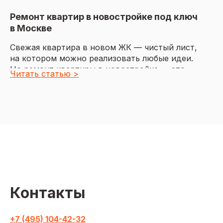
Ремонт квартир в новостройке под ключ
в Москве
Свежая квартира в новом ЖК — чистый лист,
на котором можно реализовать любые идеи.
Но ремонт квартиры в новостройке — это
Читать статью >
масштабный проект с множеством этапов,
от замера до финальной уборки. Рассказываем,
какие работы предстоит выполнить, сколько
стоит сделать ремонт в Москве и как найти
исполнителей.
Что входит в ремонт под ключ
в новостройке
Ремонт под ключ — это комплекс работ,
Контакты
который превращает пространство с голыми
стенами в готовое к жизни жилье, со всеми
коммуникациями, отделкой и мебелью.
+7 (495) 104-42-32