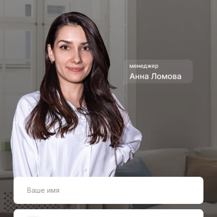
коммерческого
3
предложения
На основании собранных
данных мы готовим
детальную смету с разбивкой
по видам работ и этапам
реализации проекта. После
согласования бюджета,
сроков и условий
сотрудничества подписываем
договор.
Комплектация проекта
Помогаем подобрать все
необходимые материалы
4
и оборудование: напольные
покрытия, сантехнику,
осветительные приборы,
отделочные решения
и элементы интерьера.
Организуем закупку
и координируем поставки
на объект.
Реализация ремонта
Почему
5