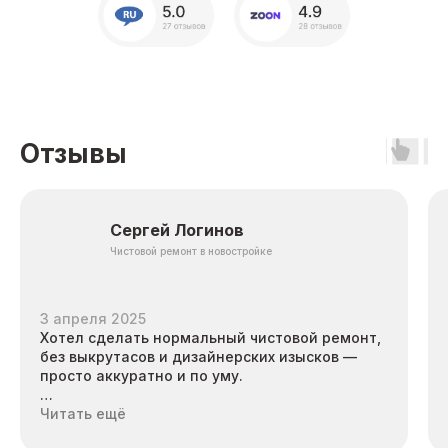
Из каких этапов
состоит ремонт
Отзывы
Сергей Логинов
Чистовой ремонт в новостройке
3 апреля 2025
Хотел сделать нормальный чистовой ремонт,
без выкрутасов и дизайнерских изысков —
просто аккуратно и по уму.
Перед выбором компании читал отзывы про
Читать ещё
подрядчиков, которые берутся за чистовой