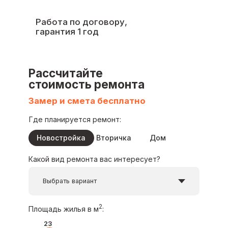
Замер и смета бесплатно
Где планируется ремонт:
Новостройка
Вторичка
Дом
Какой вид ремонта вас интересует?
2
Площадь жилья в м
:
23
0
300
Примерная стоимость:
0
₽
Я согласен с
Политикой обработки персональных
данных
Я даю
согласие на обработку персональных данных
Я даю
согласие на получение информационной
рекламной рассылки