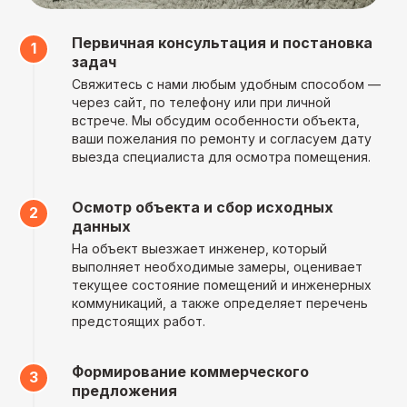
%
на весь период ремонта
бесплатно
Первичная консультация и постановка
задач
Свяжитесь с нами любым удобным способом —
через сайт, по телефону или при личной
Технический надзор,
встрече. Мы обсудим особенности объекта,
контроль и гарантия
ваши пожелания по ремонту и согласуем дату
выезда специалиста для осмотра помещения.
Проверка каждого этапа
работ отделом контроля
Осмотр объекта и сбор исходных
качества
данных
На объект выезжает инженер, который
Общий чат с командой
проекта. Всегда на связи!
выполняет необходимые замеры, оценивает
текущее состояние помещений и инженерных
коммуникаций, а также определяет перечень
Отчеты о закупках
и каждом завершенном
предстоящих работ.
этапе работ
Формирование коммерческого
Гарантия на работы
предложения
и материалы